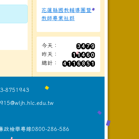
花蓮縣國教輔導團暨
教師專業社群
今天：
昨天：
總計：
8751943
wljh.hlc.edu.tw
專線0800-286-586