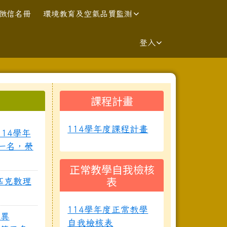
徴信名冊
環境教育及空氣品質監測
登入
右邊區域內容
課程計畫
⏸
114學年度課程計畫
114學年
一名，榮
正常教學自我檢核
表
林匹克數理
114學年度正常教學
放異
自我檢核表