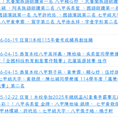
！！太魯閣族語朗讀第一名 八甲賴心妤 、太魯閣族語朗
穎 、阿美族語朗讀第二名 八甲吳柔萱 、國語朗讀第一名
國語演說第一名 九甲許玳佑 、國語演說第二名 七甲胡天
八甲黃幸霏 、寫字第三名 九甲徐永祥、字音字形第二名
26-06-19 狂賀!!本校115年會考成績再創佳績
26-04-15 恭賀本校八甲高祥義、陳柏瑜、吳柔萱同學榮獲
度「全國科技教育創意實作競賽」花蓮區選拔賽 佳作
26-04-15 恭賀本校八甲郭子菻、黃幸霏、賴心妤、伍妤
 七甲胡天宇、黃敬傑、陳仕穎同學榮獲 114學年度「萬
競賽」第二名
25-12-22 狂賀！本校參加2025年總統盃AI素養爭霸賽
異彩！！八甲吳柔萱 金牌、八甲陳柏瑜 銀牌、 七甲黃敬傑
-九甲林慣穎、許玳佑、七甲胡天宇、八甲張子皓、楊子軒