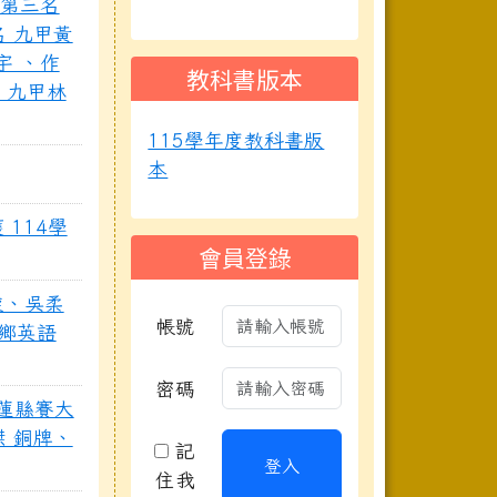
讀第三名
 九甲黃
宇 、作
教科書版本
 九甲林
115學年度教科書版
本
 114學
會員登錄
旋、吳柔
帳號
榮鄉英語
密碼
花蓮縣賽大
 銅牌、
記
登入
住我