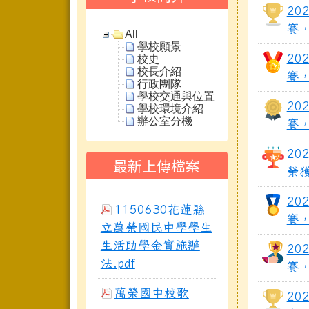
20
賽
All
學校願景
20
校史
校長介紹
賽
行政團隊
學校交通與位置
20
學校環境介紹
辦公室分機
賽，
20
最新上傳檔案
榮獲
20
1150630花蓮縣
賽
立萬榮國民中學學生
生活助學金實施辦
20
法.pdf
賽
萬榮國中校歌
20