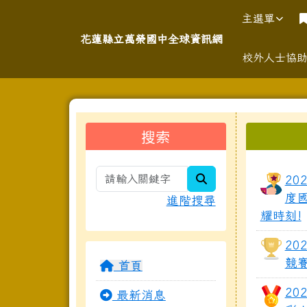
導覽列
跳至主內容區
花蓮縣立萬榮國中全球資
主選單
花蓮縣立萬榮國中全球資訊網
校外人士協
頁尾區域
左邊區域內容
上中
搜索
search
20
度
進階搜尋
耀時刻!
20
競
首頁
20
最新消息