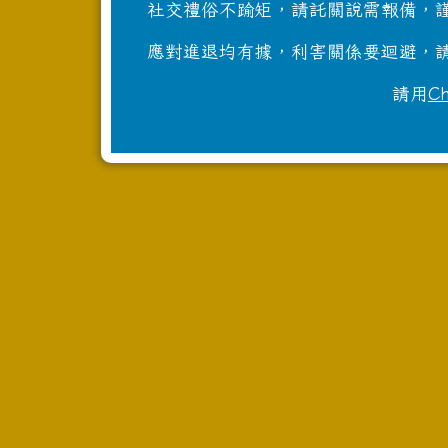
社交禮俗不踰矩，請託關說需報備，謹
應對進退均有據，利害關係要迴避，請
請用
C