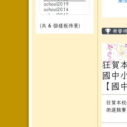
主內
(共
6
個樣板佈景)
榮譽
狂賀
國中
【國
狂賀本校
徵選競賽