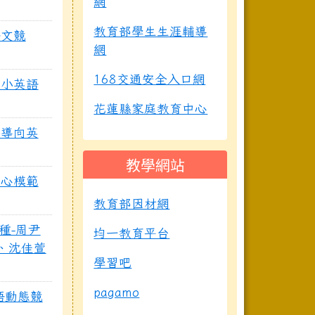
網
教育部學生生涯輔導
語文競
網
168交通安全入口網
中小英語
花蓮縣家庭教育中心
養導向英
教學網站
愛心模範
教育部因材網
種-周尹
均一教育平台
名、沈佳萱
學習吧
pagamo
英語動態競