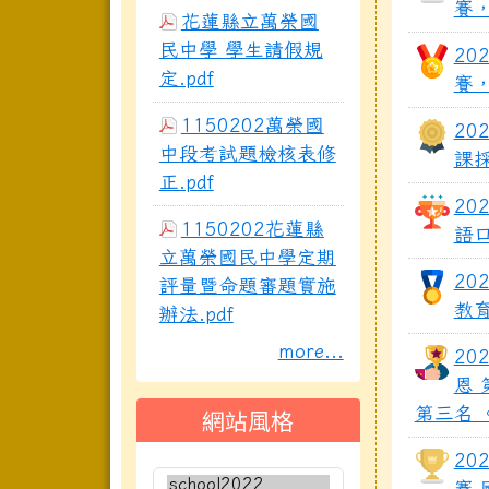
賽
花蓮縣立萬榮國
民中學 學生請假規
20
定.pdf
賽
1150202萬榮國
20
中段考試題檢核表修
課
正.pdf
20
1150202花蓮縣
語
立萬榮國民中學定期
20
評量暨命題審題實施
教
辦法.pdf
more...
20
恩 
網站風格
第三名 
20
賽