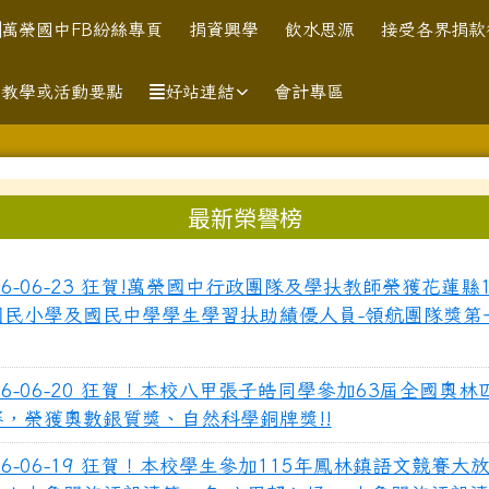
訊網
萬榮國中FB紛絲專頁
捐資興學
飲水思源
接受各界捐款
助教學或活動要點
好站連結
會計專區
區域內容
最新榮譽榜
26-06-23 狂賀!萬榮國中行政團隊及學扶教師榮獲花蓮縣
國民小學及國民中學學生學習扶助績優人員-領航團隊獎第
26-06-20 狂賀！本校八甲張子皓同學參加63屆全國奧
賽，榮獲奧數銀質獎、自然科學銅牌獎!!
26-06-19 狂賀！本校學生參加115年鳳林鎮語文競賽大