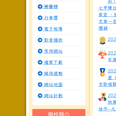
彩
榮譽榜
七甲陳仕
紫宣 、
行事曆
文第一名
慣穎
電子相簿
20
影音播放
常用網站
20
年
檔案下載
20
維修通報
萱
文歌唱
網站地圖
20
網站計數
放
佳作-
學校簡介