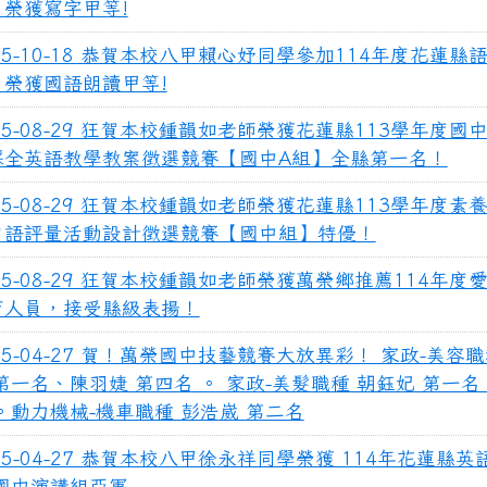
，榮獲寫字甲等!
25-10-18 恭賀本校八甲賴心妤同學參加114年度花蓮縣
，榮獲國語朗讀甲等!
25-08-29 狂賀本校鍾韻如老師榮獲花蓮縣113學年度國
採全英語教學教案徵選競賽【國中A組】全縣第一名！
25-08-29 狂賀本校鍾韻如老師榮獲花蓮縣113學年度素
口語評量活動設計徵選競賽【國中組】特優！
25-08-29 狂賀本校鍾韻如老師榮獲萬榮鄉推薦114年度
育人員，接受縣級表揚！
25-04-27 賀！萬榮國中技藝競賽大放異彩！ 家政-美容職
第一名、陳羽婕 第四名 。 家政-美髮職種 朝鈺妃 第一
。動力機械-機車職種 彭浩崴 第二名
25-04-27 恭賀本校八甲徐永祥同學榮獲 114年花蓮縣
-國中演講組亞軍