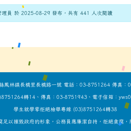
理員 於 2025-08-29 發布，共有 441 人次閱讀
鳳林鎮長橋里長橋路一號 電話：03-8751264 傳真：03-
51264轉14、傳真：03-8751943、電子信箱：yws0915@
學生就學零拒絕檢舉專線 (03)8751264轉38
足以摧毀政府的形象，公務員應廉潔自持，拒絕貪腐，廉政檢舉