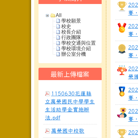
20
賽
All
學校願景
20
校史
校長介紹
賽
行政團隊
學校交通與位置
20
學校環境介紹
辦公室分機
賽，
20
最新上傳檔案
榮獲
20
1150630花蓮縣
賽
立萬榮國民中學學生
生活助學金實施辦
20
法.pdf
賽
萬榮國中校歌
20