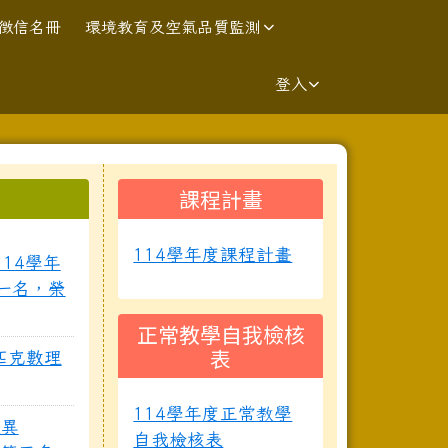
徴信名冊
環境教育及空氣品質監測
登入
右邊區域內容
課程計畫
⏸
114學年度課程計畫
114學年
一名，榮
正常教學自我檢核
表
林匹克數理
114學年度正常教學
放異
自我檢核表