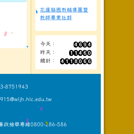
花蓮縣國教輔導團暨
教師專業社群
今天：
昨天：
總計：
8751943
wljh.hlc.edu.tw
專線0800-286-586