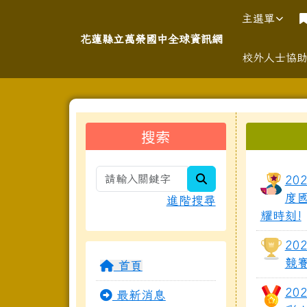
導覽列
跳至主內容區
花蓮縣立萬榮國中全球資
主選單
花蓮縣立萬榮國中全球資訊網
校外人士協
頁尾區域
左邊區域內容
上中
搜索
search
20
度
進階搜尋
耀時刻!
20
競
首頁
20
最新消息