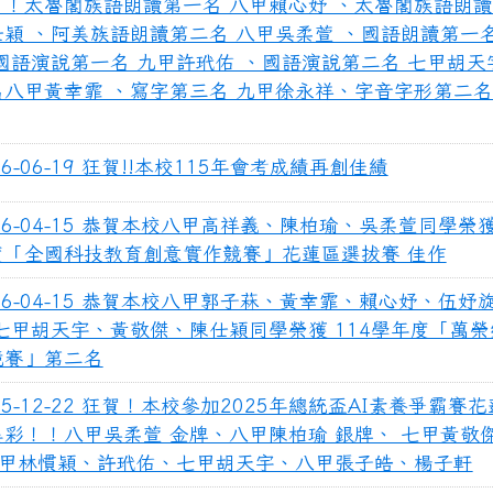
！！太魯閣族語朗讀第一名 八甲賴心妤 、太魯閣族語朗
穎 、阿美族語朗讀第二名 八甲吳柔萱 、國語朗讀第一名
國語演說第一名 九甲許玳佑 、國語演說第二名 七甲胡天
八甲黃幸霏 、寫字第三名 九甲徐永祥、字音字形第二名
26-06-19 狂賀!!本校115年會考成績再創佳績
26-04-15 恭賀本校八甲高祥義、陳柏瑜、吳柔萱同學榮獲
度「全國科技教育創意實作競賽」花蓮區選拔賽 佳作
26-04-15 恭賀本校八甲郭子菻、黃幸霏、賴心妤、伍妤
 七甲胡天宇、黃敬傑、陳仕穎同學榮獲 114學年度「萬
競賽」第二名
25-12-22 狂賀！本校參加2025年總統盃AI素養爭霸賽
異彩！！八甲吳柔萱 金牌、八甲陳柏瑜 銀牌、 七甲黃敬傑
-九甲林慣穎、許玳佑、七甲胡天宇、八甲張子皓、楊子軒