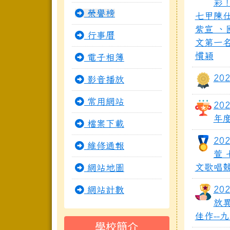
彩
榮譽榜
七甲陳仕
紫宣 、
行事曆
文第一名
慣穎
電子相簿
20
影音播放
常用網站
20
年
檔案下載
20
維修通報
萱
文歌唱
網站地圖
20
網站計數
放
佳作-
學校簡介