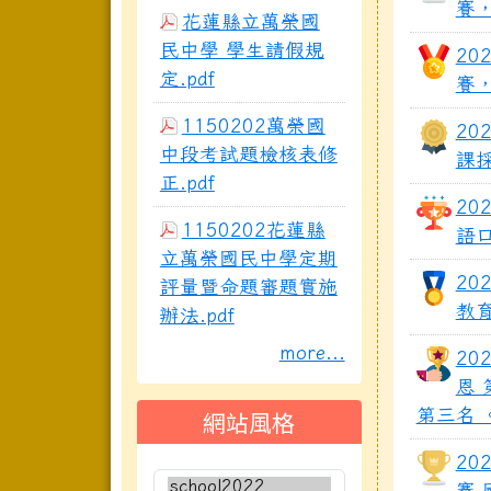
賽
花蓮縣立萬榮國
民中學 學生請假規
20
定.pdf
賽
1150202萬榮國
20
中段考試題檢核表修
課
正.pdf
20
1150202花蓮縣
語
立萬榮國民中學定期
20
評量暨命題審題實施
教
辦法.pdf
more...
20
恩 
網站風格
第三名 
20
賽