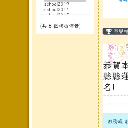
主內
(共
6
個樣板佈景)
榮譽
恭賀
縣縣運
名!
教務處 教