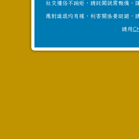
社交禮俗不踰矩，請託關說需報備，謹
應對進退均有據，利害關係要迴避，請
請用
C