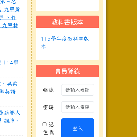
讀第三名
 九甲黃
宇 、作
教科書版本
 九甲林
115學年度教科書版
本
 114學
會員登錄
旋、吳柔
帳號
榮鄉英語
密碼
花蓮縣賽大
 銅牌、
記
登入
住我