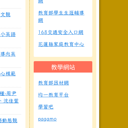
網
教育部學生生涯輔導
語文競
網
168交通安全入口網
中小英語
花蓮縣家庭教育中心
養導向英
教學網站
愛心模範
教育部因材網
種-周尹
均一教育平台
名、沈佳萱
學習吧
pagamo
英語動態競