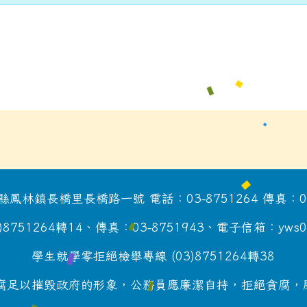
鳳林鎮長橋里長橋路一號 電話：03-8751264 傳真：03-
51264轉14、傳真：03-8751943、電子信箱：yws0915@
學生就學零拒絕檢舉專線 (03)8751264轉38
足以摧毀政府的形象，公務員應廉潔自持，拒絕貪腐，廉政檢舉