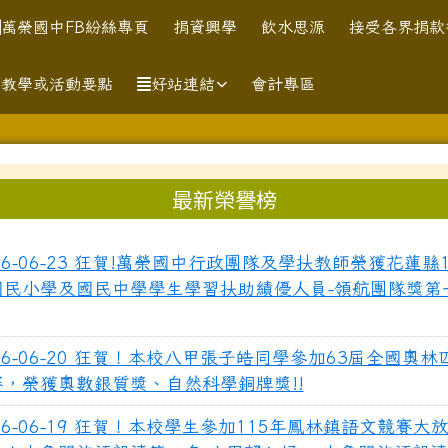
訊網
萬榮國中FB紛絲專頁
捐資興學
飲水思源
接受各界捐款
助教學或活動要點
好站連結
會計專區
區域內容
最新榮譽榜
26-06-23 狂賀!萬榮國中行政團隊及學扶教師榮獲花蓮縣
國民小學及國民中學學生學習扶助績優人員-領航團隊獎第
26-06-20 狂賀！本校八甲張子皓同學參加63屆全國奧
賽，榮獲奧數銀質獎、自然科學銅牌獎!!
26-06-19 狂賀！本校學生參加115年鳳林鎮語文競賽大