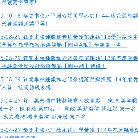
，榮獲寫字甲等!
25-10-18 恭賀本校八甲賴心妤同學參加114年度花蓮縣
，榮獲國語朗讀甲等!
25-08-29 狂賀本校鍾韻如老師榮獲花蓮縣113學年度國
採全英語教學教案徵選競賽【國中A組】全縣第一名！
25-08-29 狂賀本校鍾韻如老師榮獲花蓮縣113學年度素
口語評量活動設計徵選競賽【國中組】特優！
25-08-29 狂賀本校鍾韻如老師榮獲萬榮鄉推薦114年度
育人員，接受縣級表揚！
25-04-27 賀！萬榮國中技藝競賽大放異彩！ 家政-美容職
第一名、陳羽婕 第四名 。 家政-美髮職種 朝鈺妃 第一
。動力機械-機車職種 彭浩崴 第二名
25-04-27 恭賀本校八甲徐永祥同學榮獲 114年花蓮縣
-國中演講組亞軍