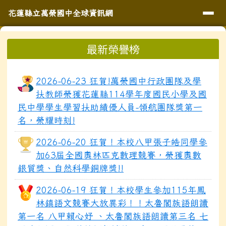
導覽列
花蓮縣立萬榮國中全球資訊網
跳至主內容區
花蓮縣立萬榮國中全球資訊網
頁尾區域
上中區域內容
最新榮譽榜
⏸
2026-06-23 狂賀!萬榮國中行政團隊及學
扶教師榮獲花蓮縣114學年度國民小學及國
民中學學生學習扶助績優人員-領航團隊獎第一
名，榮耀時刻!
2026-06-20 狂賀！本校八甲張子皓同學參
加63屆全國奧林匹克數理競賽，榮獲奧數
銀質獎、自然科學銅牌獎!!
2026-06-19 狂賀！本校學生參加115年鳳
林鎮語文競賽大放異彩！！太魯閣族語朗讀
第一名 八甲賴心妤 、太魯閣族語朗讀第三名 七