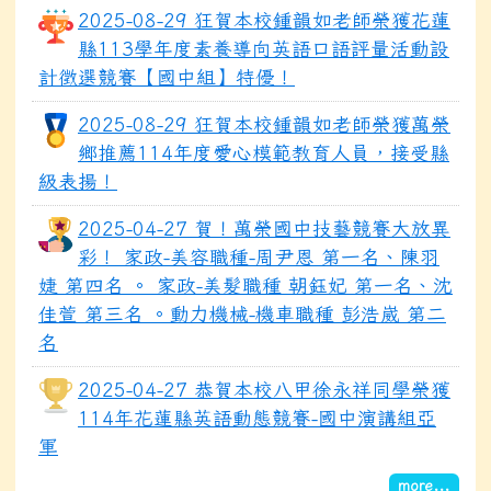
2025-08-29 狂賀本校鍾韻如老師榮獲花蓮
縣113學年度素養導向英語口語評量活動設
計徵選競賽【國中組】特優！
2025-08-29 狂賀本校鍾韻如老師榮獲萬榮
鄉推薦114年度愛心模範教育人員，接受縣
級表揚！
2025-04-27 賀！萬榮國中技藝競賽大放異
彩！ 家政-美容職種-周尹恩 第一名、陳羽
婕 第四名 。 家政-美髮職種 朝鈺妃 第一名、沈
佳萱 第三名 。動力機械-機車職種 彭浩崴 第二
名
2025-04-27 恭賀本校八甲徐永祥同學榮獲
114年花蓮縣英語動態競賽-國中演講組亞
軍
more...