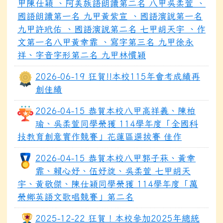
甲陳仕穎 、阿美族語朗讀第二名 八甲吳柔萱 、
國語朗讀第一名 九甲黃紫宣 、國語演說第一名
九甲許玳佑 、國語演說第二名 七甲胡天宇 、作
文第一名八甲黃幸霏 、寫字第三名 九甲徐永
祥、字音字形第二名 九甲林慣穎
2026-06-19 狂賀!!本校115年會考成績再
創佳績
2026-04-15 恭賀本校八甲高祥義、陳柏
瑜、吳柔萱同學榮獲 114學年度「全國科
技教育創意實作競賽」花蓮區選拔賽 佳作
2026-04-15 恭賀本校八甲郭子菻、黃幸
霏、賴心妤、伍妤旋、吳柔萱 七甲胡天
宇、黃敬傑、陳仕穎同學榮獲 114學年度「萬
榮鄉英語文歌唱競賽」第二名
2025-12-22 狂賀！本校參加2025年總統