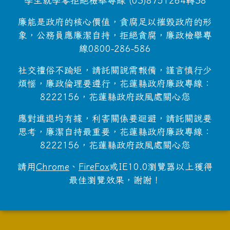
學生就學零拒絕檢舉專線 (03)8751264轉38
廉能是政府的核心價值，貪腐足以摧毀政府的形
象，公務員應廉潔自持，拒絕貪腐，廉政檢舉專
線0800-286-586
社交禮俗不踰矩，請託關說需報備，謹言慎行少
煩惱，廉政倫理要遵行，花蓮縣政府廉政專線：
8222156，花蓮縣政府政風處關心您
應對進退均有據，利害關係要迴避，請託關說要
思考，廉潔自持最重要，花蓮縣政府廉政專線：
8222156，花蓮縣政府政風處關心您
請用
Chrome
、
FireFox
或IE10.0瀏覽器以上獲得
最佳瀏覽效果，謝謝！