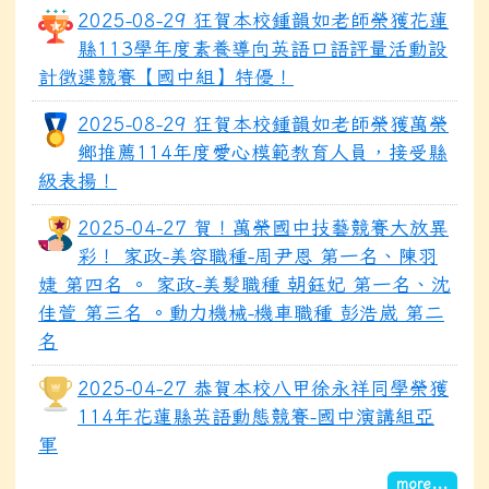
2025-08-29 狂賀本校鍾韻如老師榮獲花蓮
縣113學年度素養導向英語口語評量活動設
計徵選競賽【國中組】特優！
2025-08-29 狂賀本校鍾韻如老師榮獲萬榮
鄉推薦114年度愛心模範教育人員，接受縣
級表揚！
2025-04-27 賀！萬榮國中技藝競賽大放異
彩！ 家政-美容職種-周尹恩 第一名、陳羽
婕 第四名 。 家政-美髮職種 朝鈺妃 第一名、沈
佳萱 第三名 。動力機械-機車職種 彭浩崴 第二
名
2025-04-27 恭賀本校八甲徐永祥同學榮獲
114年花蓮縣英語動態競賽-國中演講組亞
軍
more...