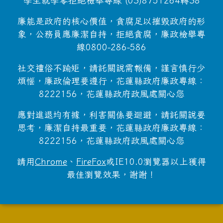
學生就學零拒絕檢舉專線 (03)8751264轉38
廉能是政府的核心價值，貪腐足以摧毀政府的形
象，公務員應廉潔自持，拒絕貪腐，廉政檢舉專
線0800-286-586
社交禮俗不踰矩，請託關說需報備，謹言慎行少
煩惱，廉政倫理要遵行，花蓮縣政府廉政專線：
8222156，花蓮縣政府政風處關心您
應對進退均有據，利害關係要迴避，請託關說要
思考，廉潔自持最重要，花蓮縣政府廉政專線：
8222156，花蓮縣政府政風處關心您
請用
Chrome
、
FireFox
或IE10.0瀏覽器以上獲得
最佳瀏覽效果，謝謝！