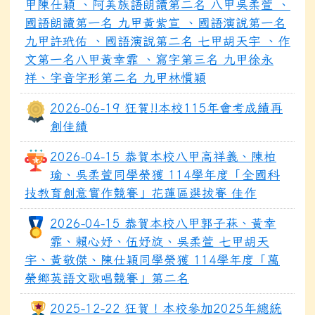
甲陳仕穎 、阿美族語朗讀第二名 八甲吳柔萱 、
國語朗讀第一名 九甲黃紫宣 、國語演說第一名
九甲許玳佑 、國語演說第二名 七甲胡天宇 、作
文第一名八甲黃幸霏 、寫字第三名 九甲徐永
祥、字音字形第二名 九甲林慣穎
2026-06-19 狂賀!!本校115年會考成績再
創佳績
2026-04-15 恭賀本校八甲高祥義、陳柏
瑜、吳柔萱同學榮獲 114學年度「全國科
技教育創意實作競賽」花蓮區選拔賽 佳作
2026-04-15 恭賀本校八甲郭子菻、黃幸
霏、賴心妤、伍妤旋、吳柔萱 七甲胡天
宇、黃敬傑、陳仕穎同學榮獲 114學年度「萬
榮鄉英語文歌唱競賽」第二名
2025-12-22 狂賀！本校參加2025年總統