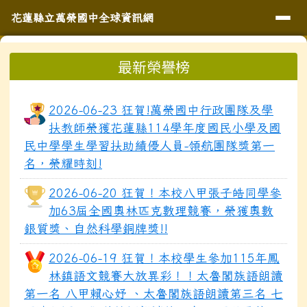
導覽列
花蓮縣立萬榮國中全球資訊網
跳至主內容區
花蓮縣立萬榮國中全球資訊網
頁尾區域
上中區域內容
最新榮譽榜
⏸
2026-06-23 狂賀!萬榮國中行政團隊及學
扶教師榮獲花蓮縣114學年度國民小學及國
民中學學生學習扶助績優人員-領航團隊獎第一
名，榮耀時刻!
2026-06-20 狂賀！本校八甲張子皓同學參
加63屆全國奧林匹克數理競賽，榮獲奧數
銀質獎、自然科學銅牌獎!!
2026-06-19 狂賀！本校學生參加115年鳳
林鎮語文競賽大放異彩！！太魯閣族語朗讀
第一名 八甲賴心妤 、太魯閣族語朗讀第三名 七