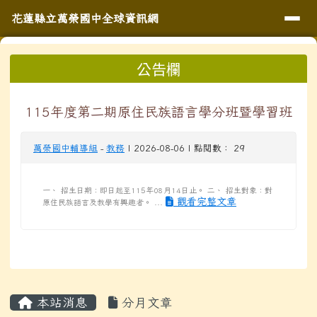
導覽列
花蓮縣立萬榮國中全球資訊網
跳至主內容區
花蓮縣立萬榮國中全球資訊網
頁尾區域
上中區域內容
公告欄
⏸
115年度第二期原住民族語言學分班暨學習班
萬榮國中輔導組
-
教務
| 2026-08-06 | 點閱數： 29
一、 招生日期：即日起至115年08月14日止。 二、 招生對象：對
觀看完整文章
原住民族語言及教學有興趣者。 ...
主內容區域
本站消息
分月文章