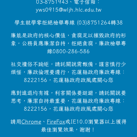
03-8751943、電子信箱：
yws0915@wljh.hlc.edu.tw
學生就學零拒絕檢舉專線 (03)8751264轉38
廉能是政府的核心價值，貪腐足以摧毀政府的形
象，公務員應廉潔自持，拒絕貪腐，廉政檢舉專
線0800-286-586
社交禮俗不踰矩，請託關說需報備，謹言慎行少
煩惱，廉政倫理要遵行，花蓮縣政府廉政專線：
8222156，花蓮縣政府政風處關心您
應對進退均有據，利害關係要迴避，請託關說要
思考，廉潔自持最重要，花蓮縣政府廉政專線：
8222156，花蓮縣政府政風處關心您
請用
Chrome
、
FireFox
或IE10.0瀏覽器以上獲得
最佳瀏覽效果，謝謝！