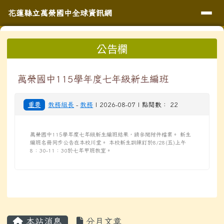
導覽列
花蓮縣立萬榮國中全球資訊網
跳至主內容區
花蓮縣立萬榮國中全球資訊網
頁尾區域
上中區域內容
公告欄
⏸
萬榮國中115學年度七年級新生編班
重要
教務組長
-
教務
| 2026-08-07 | 點閱數： 22
萬榮國中115學年度七年級新生編班結果，請參閱附件檔案。 新生
編班名冊同步公告在本校川堂。 本校新生訓練訂於8/28(五)上午
8：30-11：30於七年甲班教室。
主內容區域
本站消息
分月文章