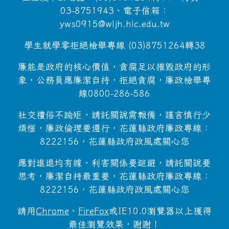
03-8751943、電子信箱：
yws0915@wljh.hlc.edu.tw
學生就學零拒絕檢舉專線 (03)8751264轉38
廉能是政府的核心價值，貪腐足以摧毀政府的形
象，公務員應廉潔自持，拒絕貪腐，廉政檢舉專
線0800-286-586
社交禮俗不踰矩，請託關說需報備，謹言慎行少
煩惱，廉政倫理要遵行，花蓮縣政府廉政專線：
8222156，花蓮縣政府政風處關心您
應對進退均有據，利害關係要迴避，請託關說要
思考，廉潔自持最重要，花蓮縣政府廉政專線：
8222156，花蓮縣政府政風處關心您
請用
Chrome
、
FireFox
或IE10.0瀏覽器以上獲得
最佳瀏覽效果，謝謝！