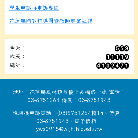
學生申訴再申訴專區
花蓮縣國教輔導團暨教師專業社群
今天：
昨天：
總計：
地址：花蓮縣鳳林鎮長橋里長橋路一號 電話：
03-8751264 傳真：03-8751943
性騷擾申訴電話：(03)8751264轉14、傳真：
03-8751943、電子信箱：
yws0915@wljh.hlc.edu.tw