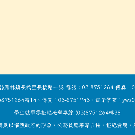
鳳林鎮長橋里長橋路一號 電話：03-8751264 傳真：03-
51264轉14、傳真：03-8751943、電子信箱：yws0915@
學生就學零拒絕檢舉專線 (03)8751264轉38
足以摧毀政府的形象，公務員應廉潔自持，拒絕貪腐，廉政檢舉