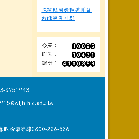
花蓮縣國教輔導團暨
教師專業社群
今天：
昨天：
總計：
8751943
wljh.hlc.edu.tw
專線0800-286-586