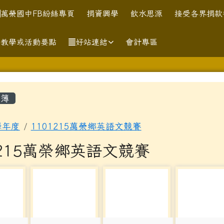
訊網
萬榮國中FB紛絲專頁
捐資興學
飲水思源
接受各界捐款
助教學或活動要點
好站連結
會計專區
容區域
簿
學年度
1101215萬榮鄉英語文競賽
1215萬榮鄉英語文競賽
6
photo-347
photo-348
photo-349