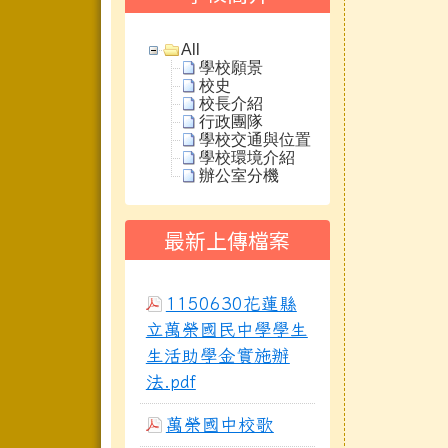
All
學校願景
校史
校長介紹
行政團隊
學校交通與位置
學校環境介紹
辦公室分機
最新上傳檔案
1150630花蓮縣
立萬榮國民中學學生
生活助學金實施辦
法.pdf
萬榮國中校歌