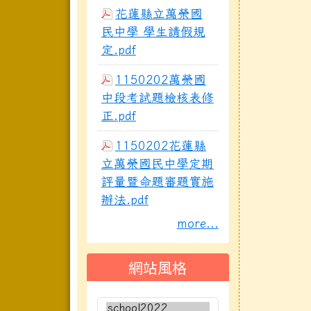
花蓮縣立萬榮國
民中學 學生請假規
定.pdf
1150202萬榮國
中段考試題檢核表修
正.pdf
1150202花蓮縣
立萬榮國民中學定期
評量暨命題審題實施
辦法.pdf
more...
網站風格