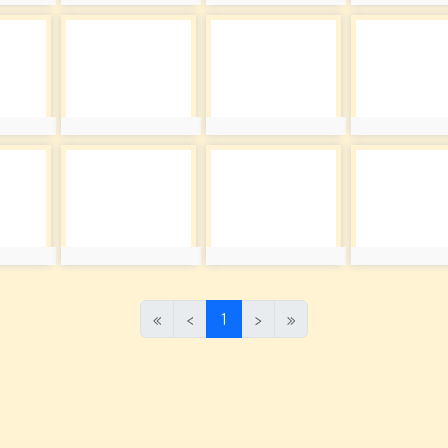
6
photo:347
photo:348
photo:349
0
photo-351
photo-352
photo-353
0
photo:351
photo:352
photo:353
4
photo-355
photo-356
photo-357
4
photo:355
photo:356
photo:357
(目前頁次)
«
‹
1
›
»