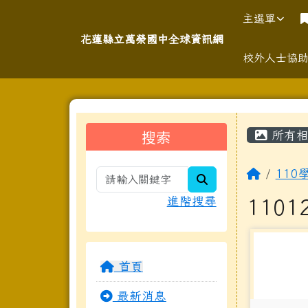
導覽列
跳至主內容區
花蓮縣立萬榮國中全球資
主選單
花蓮縣立萬榮國中全球資訊網
校外人士協
頁尾區域
主內
左邊區域內容
搜索
所有相
回首頁
110
search
進階搜尋
110
photo-34
首頁
最新消息