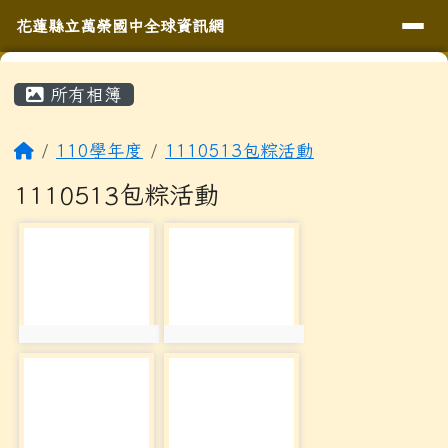
導覽列
花蓮縣立萬榮國中全球資訊網
跳至主內容區
花蓮縣立萬榮國中全球資訊網
頁尾區域
主內容區域
⏸
所有相簿
回首頁
110學年度
1110513包粽活動
1110513包粽活動
photo-579
photo-580
photo:579
photo:580
photo-581
photo-582