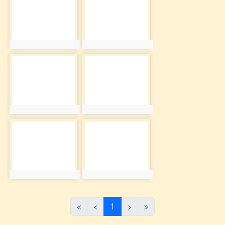
photo:589
photo:590
photo-591
photo-592
photo:591
photo:592
photo-593
photo-594
photo:593
photo:594
(目前頁次)
«
‹
1
›
»