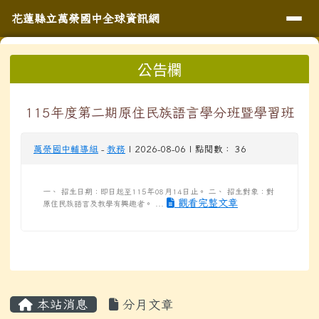
導覽列
花蓮縣立萬榮國中全球資訊網
跳至主內容區
花蓮縣立萬榮國中全球資訊網
頁尾區域
上中區域內容
公告欄
⏸
115年度第二期原住民族語言學分班暨學習班
萬榮國中輔導組
-
教務
| 2026-08-06 | 點閱數： 36
一、 招生日期：即日起至115年08月14日止。 二、 招生對象：對
觀看完整文章
原住民族語言及教學有興趣者。 ...
主內容區域
本站消息
分月文章