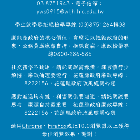
03-8751943、電子信箱：
yws0915@wljh.hlc.edu.tw
學生就學零拒絕檢舉專線 (03)8751264轉38
廉能是政府的核心價值，貪腐足以摧毀政府的形
象，公務員應廉潔自持，拒絕貪腐，廉政檢舉專
線0800-286-586
社交禮俗不踰矩，請託關說需報備，謹言慎行少
煩惱，廉政倫理要遵行，花蓮縣政府廉政專線：
8222156，花蓮縣政府政風處關心您
應對進退均有據，利害關係要迴避，請託關說要
思考，廉潔自持最重要，花蓮縣政府廉政專線：
8222156，花蓮縣政府政風處關心您
請用
Chrome
、
FireFox
或IE10.0瀏覽器以上獲得
最佳瀏覽效果，謝謝！