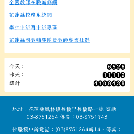
全國教師在職進修網
花蓮縣校務系統網
學生申訴再申訴專區
花蓮縣國教輔導團暨教師專業社群
今天：
昨天：
總計：
地址：花蓮縣鳳林鎮長橋里長橋路一號 電話：
03-8751264 傳真：03-8751943
性騷擾申訴電話：(03)8751264轉14、傳真：