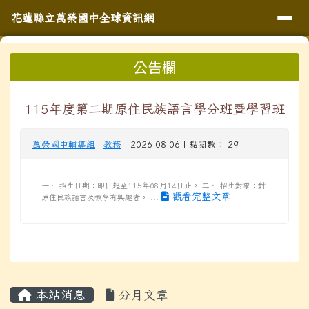
導覽列
花蓮縣立萬榮國中全球資訊網
跳至主內容區
花蓮縣立萬榮國中全球資訊網
頁尾區域
上中區域內容
公告欄
⏸
115年度第二期原住民族語言學分班暨學習班
萬榮國中輔導組
-
教務
| 2026-08-06 | 點閱數： 29
一、 招生日期：即日起至115年08月14日止。 二、 招生對象：對
觀看完整文章
原住民族語言及教學有興趣者。 ...
主內容區域
本站消息
分月文章