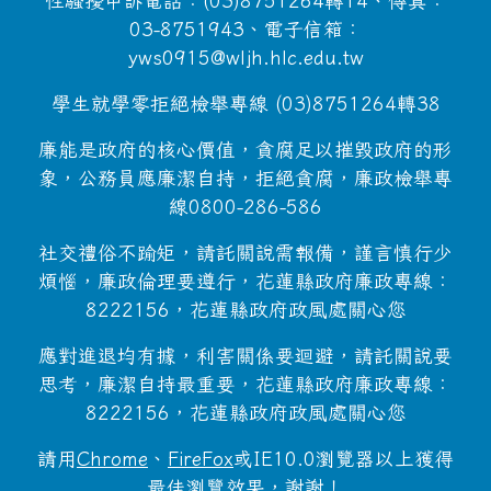
性騷擾申訴電話：(03)8751264轉14、傳真：
03-8751943、電子信箱：
yws0915@wljh.hlc.edu.tw
學生就學零拒絕檢舉專線 (03)8751264轉38
廉能是政府的核心價值，貪腐足以摧毀政府的形
象，公務員應廉潔自持，拒絕貪腐，廉政檢舉專
線0800-286-586
社交禮俗不踰矩，請託關說需報備，謹言慎行少
煩惱，廉政倫理要遵行，花蓮縣政府廉政專線：
8222156，花蓮縣政府政風處關心您
應對進退均有據，利害關係要迴避，請託關說要
思考，廉潔自持最重要，花蓮縣政府廉政專線：
8222156，花蓮縣政府政風處關心您
請用
Chrome
、
FireFox
或IE10.0瀏覽器以上獲得
最佳瀏覽效果，謝謝！