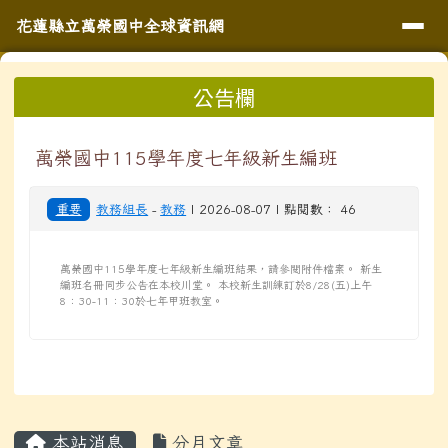
導覽列
花蓮縣立萬榮國中全球資訊網
跳至主內容區
花蓮縣立萬榮國中全球資訊網
頁尾區域
上中區域內容
公告欄
⏸
萬榮國中115學年度七年級新生編班
重要
教務組長
-
教務
| 2026-08-07 | 點閱數： 46
萬榮國中115學年度七年級新生編班結果，請參閱附件檔案。 新生
編班名冊同步公告在本校川堂。 本校新生訓練訂於8/28(五)上午
8：30-11：30於七年甲班教室。
主內容區域
本站消息
分月文章