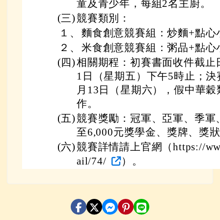
童及青少年，每組2名主廚。
(三)
競賽類別：
１、
麵食創意競賽組：炒麵+點心
２、
米食創意競賽組：粥品+點心
(四)
相關期程：初賽書面收件截止日
1日（星期五）下午5時止；決賽
月13日（星期六），假中華
作。
(五)
競賽獎勵：冠軍、亞軍、季軍、
至6,000元獎學金、獎牌、
(六)
競賽詳情請上官網（https://www.ys
ail/74/
）。