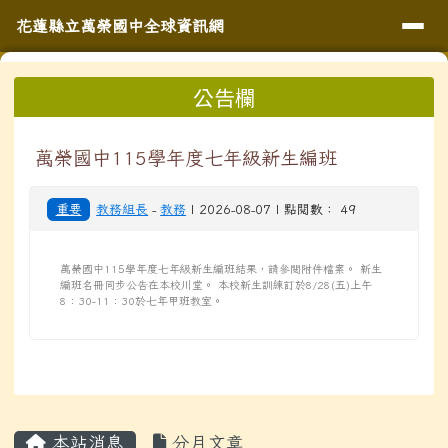
導覽列
花蓮縣立萬榮國中全球資訊網
跳至主內容區
花蓮縣立萬榮國中全球資訊網
頁尾區域
上中區域內容
公告欄
⏸
萬榮國中115學年度七年級新生編班
重要
教務組長
-
教務
| 2026-08-07 | 點閱數： 49
萬榮國中115學年度七年級新生編班結果，請參閱附件檔案。 新生
編班名冊同步公告在本校川堂。 本校新生訓練訂於8/28(五)上午
8：30-11：30於七年甲班教室。
主內容區域
本站消息
分月文章